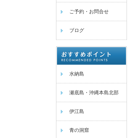
ご予約・お問合せ
ブログ
水納島
瀬底島・沖縄本島北部
伊江島
青の洞窟