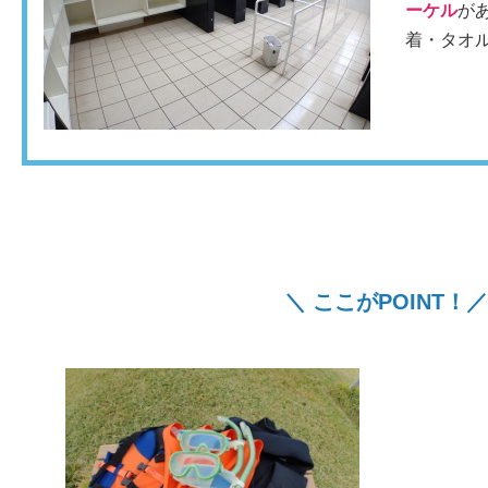
ーケル
が
着・タオ
＼ ここがPOINT！／