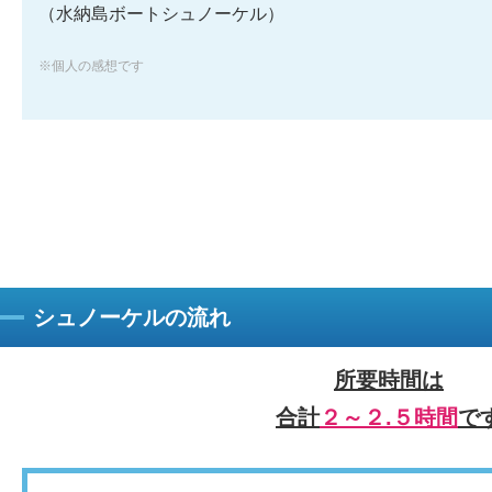
（水納島ボートシュノーケル）
※個人の感想です
シュノーケルの流れ
所要時間は
合計
２～２.５時間
で