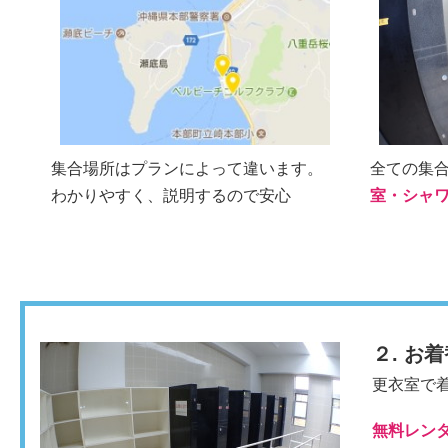
集合場所はプランによって違います。
全ての集
わかりやすく、説明するので安心
室・シャ
２. お
更衣室で
無料レン