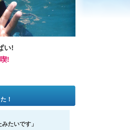
い!
喫!
した！
たみたいです」