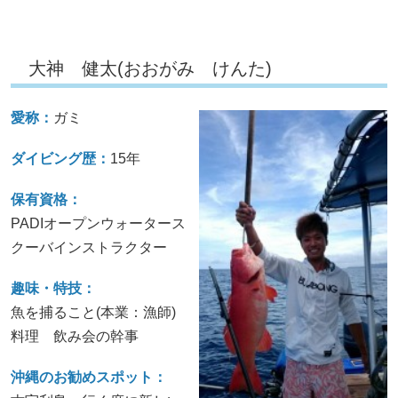
大神 健太(おおがみ けんた)
愛称：
ガミ
ダイビング歴：
15年
保有資格：
PADIオープンウォータース
クーバインストラクター
趣味・特技：
魚を捕ること(本業：漁師)
料理 飲み会の幹事
沖縄のお勧めスポット：