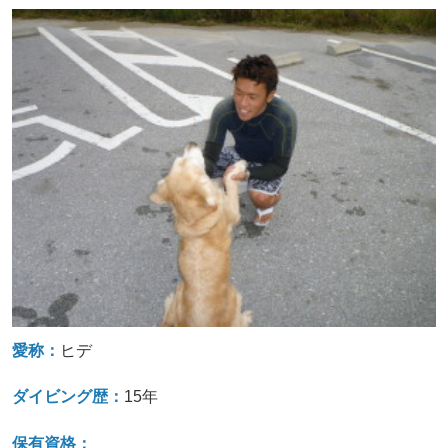
愛称：
ヒデ
ダイビング歴：
15年
保有資格：