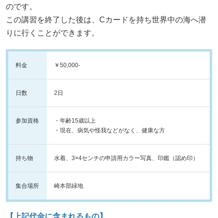
のです。
この講習を終了した後は、Cカードを持ち世界中の海へ潜
りに行くことができます。
料金
￥50,000-
日数
2日
参加資格
・年齢15歳以上
・現在、病気や怪我などがなく、健康な方
持ち物
水着、3×4センチの申請用カラー写真、印鑑（認め印）
集合場所
崎本部緑地
【上記代金に含まれるもの】