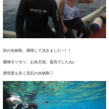
初の水納島、満喫して頂きました~！！
珊瑚モリモリ、お魚天国、最高でしたね♪
透明度も良く流石の水納島♡