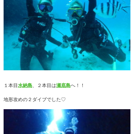
１本目
水納島
、２本目は
瀬底島
へ！！
地形攻めの２ダイブでした♡