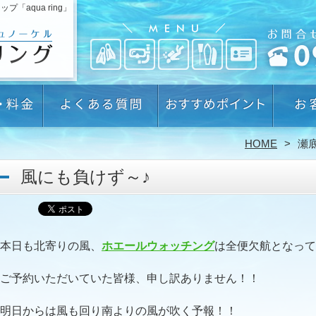
aqua ring」
HOME
瀬
風にも負けず～♪
本日も北寄りの風、
ホエールウォッチング
は全便欠航となって
ご予約いただいていた皆様、申し訳ありません！！
明日からは風も回り南よりの風が吹く予報！！