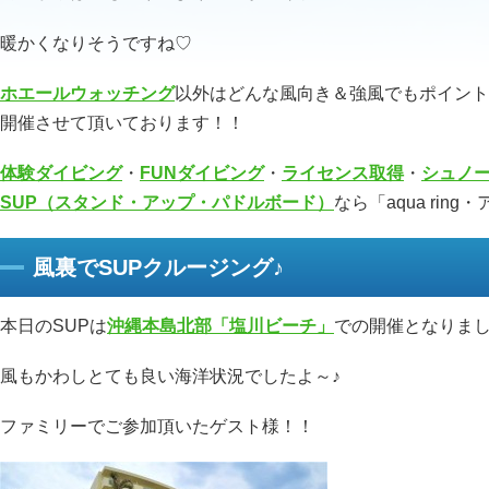
暖かくなりそうですね♡
ホエールウォッチング
以外はどんな風向き＆強風でもポイント
開催させて頂いております！！
体験ダイビング
・
FUNダイビング
・
ライセンス取得
・
シュノ
SUP（スタンド・アップ・パドルボード）
なら「aqua ri
風裏でSUPクルージング♪
本日のSUPは
沖縄本島北部「塩川ビーチ」
での開催となりま
風もかわしとても良い海洋状況でしたよ～♪
ファミリーでご参加頂いたゲスト様！！