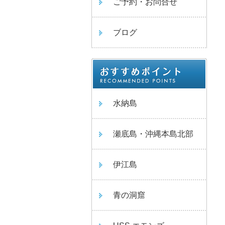
ご予約・お問合せ
ブログ
水納島
瀬底島・沖縄本島北部
伊江島
青の洞窟