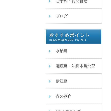
ご予約・お問合せ
ブログ
水納島
瀬底島・沖縄本島北部
伊江島
青の洞窟