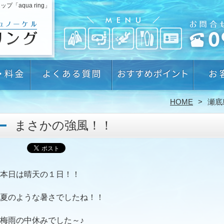
aqua ring」
HOME
瀬底
まさかの強風！！
本日は晴天の１日！！
夏のような暑さでしたね！！
梅雨の中休みでした～♪