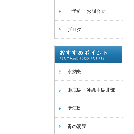
ご予約・お問合せ
ブログ
水納島
瀬底島・沖縄本島北部
伊江島
青の洞窟