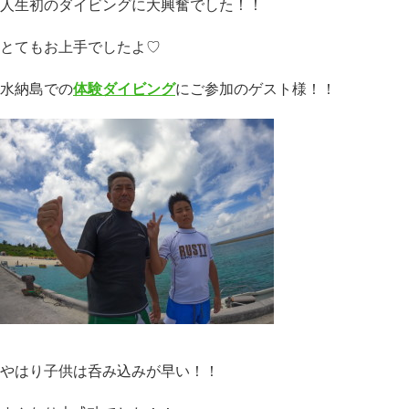
人生初のダイビングに大興奮でした！！
とてもお上手でしたよ♡
水納島での
体験ダイビング
にご参加のゲスト様！！
やはり子供は呑み込みが早い！！