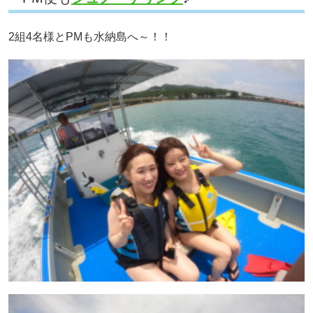
2組4名様とPMも水納島へ～！！