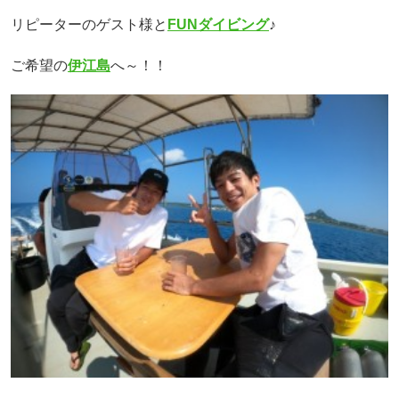
リピーターのゲスト様と
FUNダイビング
♪
ご希望の
伊江島
へ～！！