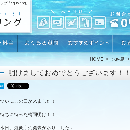
aqua ring」
HOME
水納島
明けましておめでとうございます！
ついにこの日が来ました！！
待ちに待った梅雨明け！！
本日、気象庁の発表がありました♪