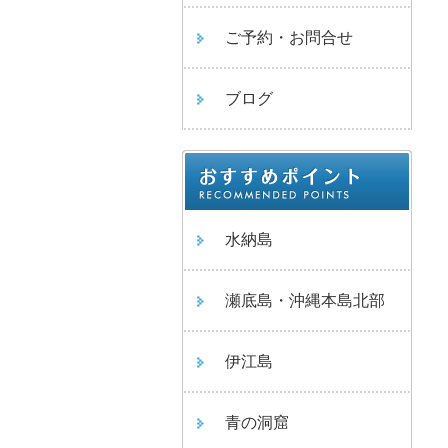
ご予約・お問合せ
ブログ
水納島
瀬底島・沖縄本島北部
伊江島
青の洞窟