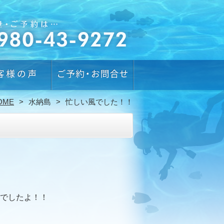
OME
水納島
忙しい風でした！！
でしたよ！！