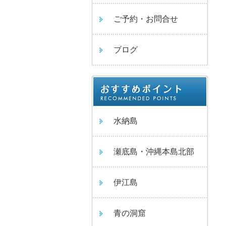
ご予約・お問合せ
ブログ
水納島
瀬底島・沖縄本島北部
伊江島
青の洞窟