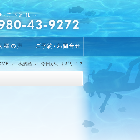
OME
水納島
今日がギリギリ！？