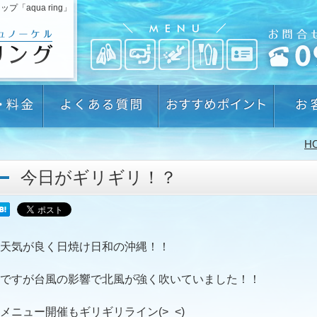
aqua ring」
H
今日がギリギリ！？
天気が良く日焼け日和の沖縄！！
ですが台風の影響で北風が強く吹いていました！！
メニュー開催もギリギリライン(>_<)