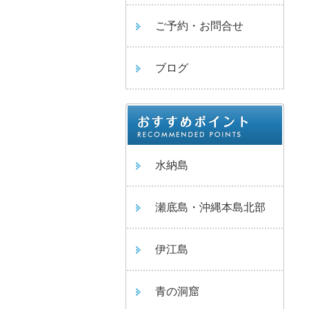
ご予約・お問合せ
ブログ
水納島
瀬底島・沖縄本島北部
伊江島
青の洞窟