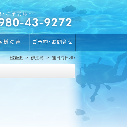
HOME
伊江島
連日海日和♪