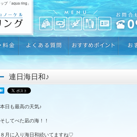
aqua ring」
連日海日和♪
本日も最高の天気♪
そしてべた凪の海！！
８月に入り海日和続いてますね♡