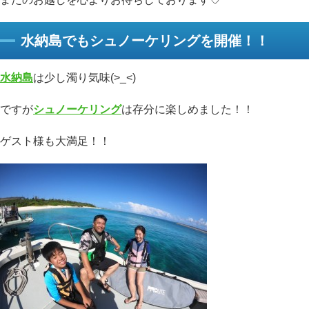
水納島でもシュノーケリングを開催！！
水納島
は少し濁り気味(>_<)
ですが
シュノーケリング
は存分に楽しめました！！
ゲスト様も大満足！！