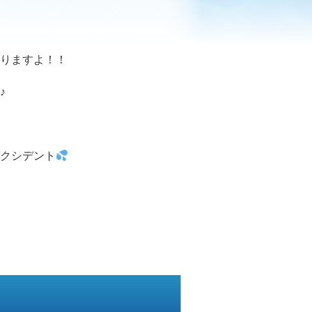
りますよ！！
♪
クシデント