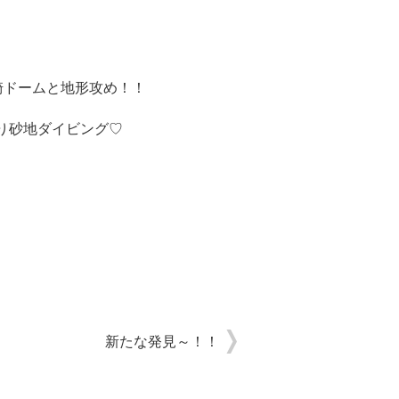
崎ドームと地形攻め！！
り砂地ダイビング♡
新たな発見～！！