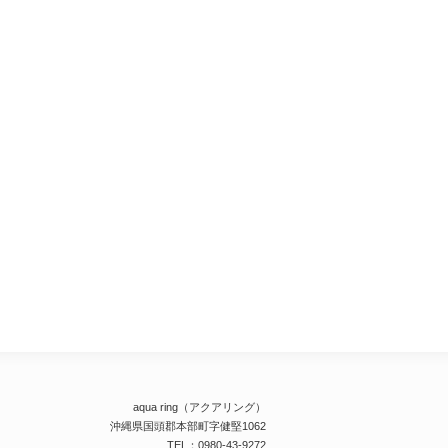
aqua ring（アクアリング）
沖縄県国頭郡本部町字健堅1062
TEL：0980-43-9272