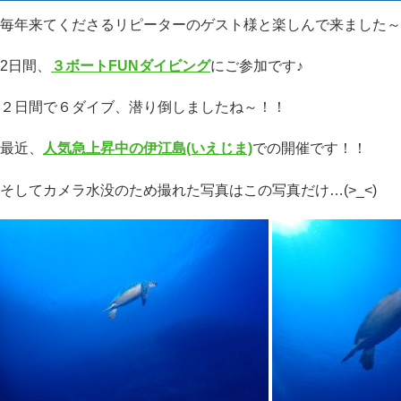
毎年来てくださるリピーターのゲスト様と楽しんで来ました～
2日間、
３ボートFUNダイビング
にご参加です♪
２日間で６ダイブ、潜り倒しましたね～！！
最近、
人気急上昇中の伊江島(いえじま)
での開催です！！
そしてカメラ水没のため撮れた写真はこの写真だけ…(>_<)