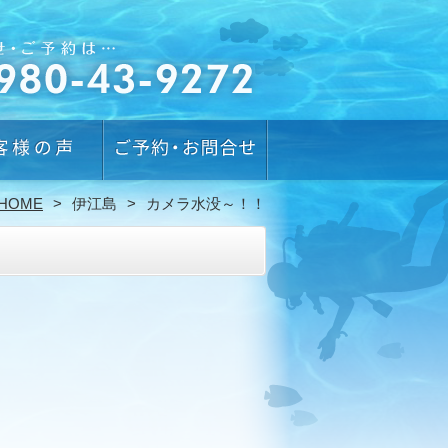
HOME
伊江島
カメラ水没～！！