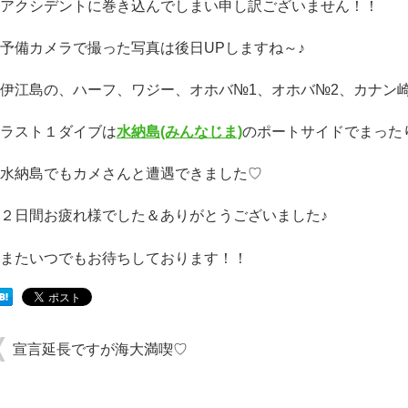
アクシデントに巻き込んでしまい申し訳ございません！！
予備カメラで撮った写真は後日UPしますね～♪
伊江島の、ハーフ、ワジー、オホバ№1、オホバ№2、カナン
ラスト１ダイブは
水納島(みんなじま)
のポートサイドでまった
水納島でもカメさんと遭遇できました♡
２日間お疲れ様でした＆ありがとうございました♪
またいつでもお待ちしております！！
宣言延長ですが海大満喫♡