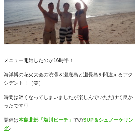
メニュー開始したのが16時半！
海洋博の花火大会の渋滞＆瀬底島と瀬長島を間違えるアク
シデント！（笑）
時間は遅くなってしまいましたが楽しんでいただけて良か
ったです♡
開催は
本島北部「塩川ビーチ」
での
SUP＆シュノーケリン
グ
♪