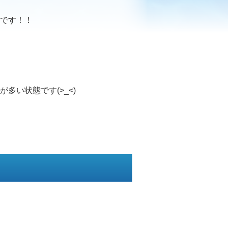
です！！
い状態です(>_<)