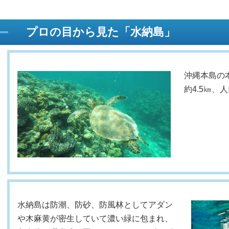
プロの目から見た「水納島」
沖縄本島の
約4.5㎞、
水納島は防潮、防砂、防風林としてアダン
や木麻黄が密生していて濃い緑に包まれ、