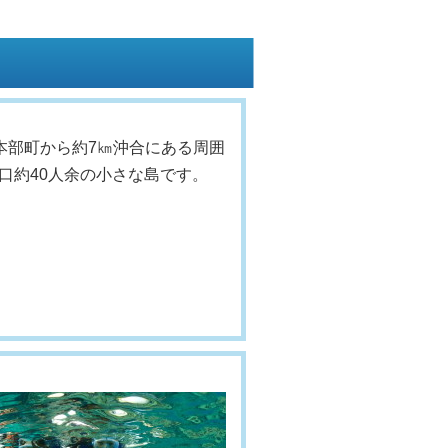
本部町から約7㎞沖合にある周囲
人口約40人余の小さな島です。