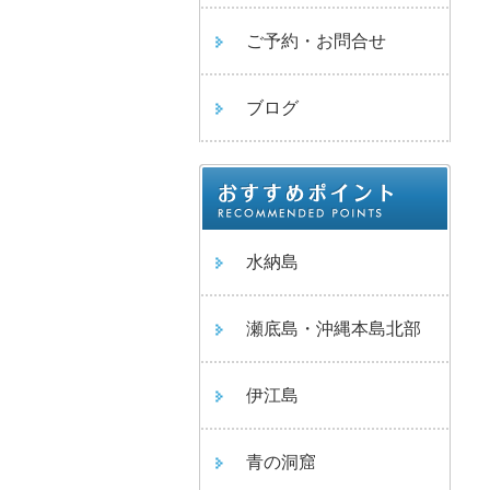
ご予約・お問合せ
ブログ
水納島
瀬底島・沖縄本島北部
伊江島
青の洞窟