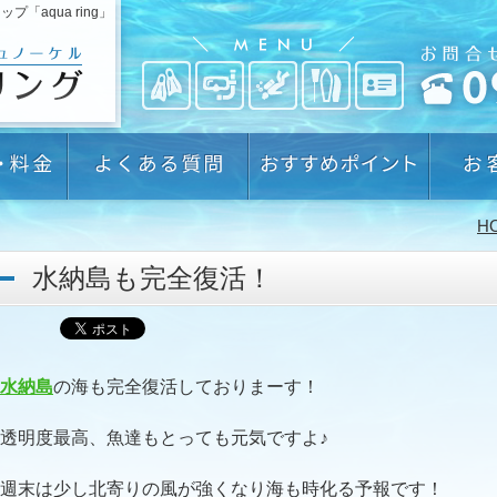
aqua ring」
H
水納島も完全復活！
水納島
の海も完全復活しておりまーす！
透明度最高、魚達もとっても元気ですよ♪
週末は少し北寄りの風が強くなり海も時化る予報です！