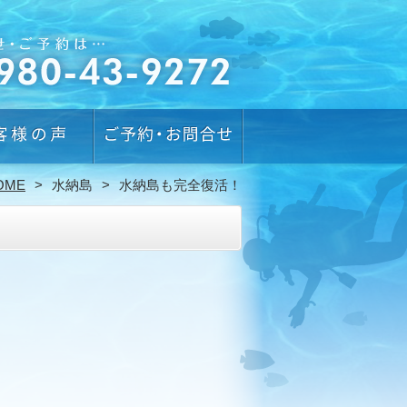
OME
水納島
水納島も完全復活！