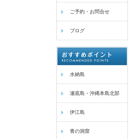
ご予約・お問合せ
ブログ
水納島
瀬底島・沖縄本島北部
伊江島
青の洞窟