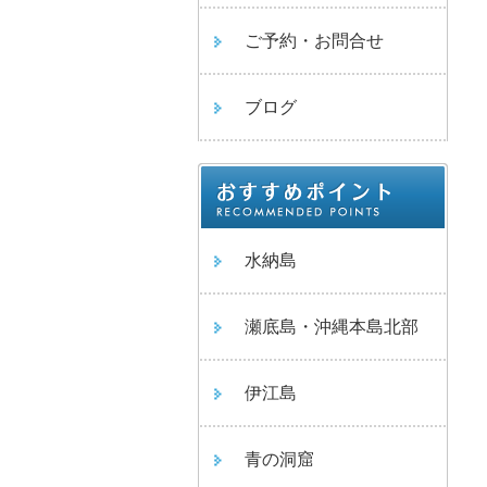
ご予約・お問合せ
ブログ
水納島
瀬底島・沖縄本島北部
伊江島
青の洞窟