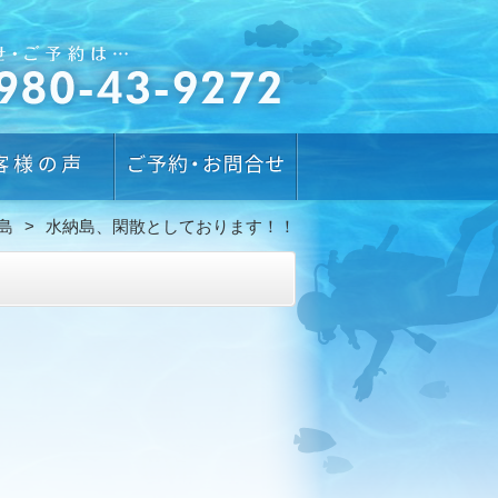
島
水納島、閑散としております！！