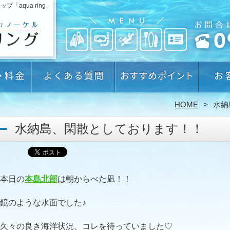
aqua ring」
HOME
水納
水納島、閑散としております！！
本日の
本島北部
は朝からべた凪！！
鏡のような水面でした♪
久々の良き海洋状況、コレを待っていました♡