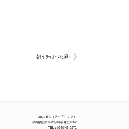
朝イチはべた凪♪
aqua ring（アクアリング）
沖縄県国頭郡本部町字健堅1062
TEL：0980-43-9272