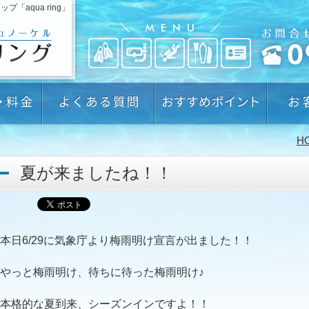
aqua ring」
H
夏が来ましたね！！
本日6/29に気象庁より梅雨明け宣言が出ました！！
やっと梅雨明け、待ちに待った梅雨明け♪
本格的な夏到来、シーズンインですよ！！