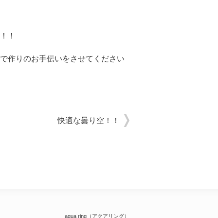
！！
で作りのお手伝いをさせてください
快適な曇り空！！
aqua ring（アクアリング）