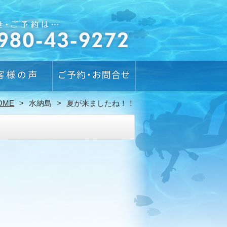
OME
水納島
夏が来ましたね！！