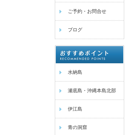
ご予約・お問合せ
ブログ
水納島
瀬底島・沖縄本島北部
伊江島
青の洞窟