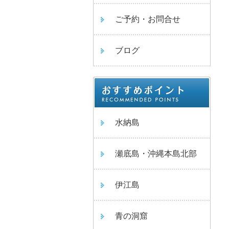
ご予約・お問合せ
ブログ
水納島
瀬底島・沖縄本島北部
伊江島
青の洞窟