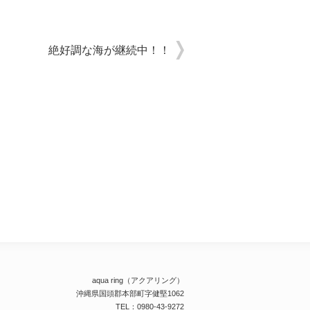
絶好調な海が継続中！！
aqua ring（アクアリング）
沖縄県国頭郡本部町字健堅1062
TEL：0980-43-9272