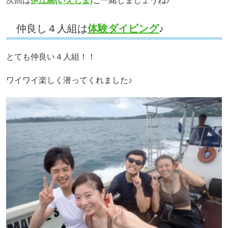
次回は
伊江島(いえじま)
ご一緒しましょうね♪
仲良し４人組は
体験ダイビング
♪
とても仲良い４人組！！
ワイワイ楽しく潜ってくれました♪