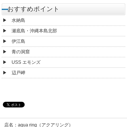
おすすめポイント
水納島
瀬底島・沖縄本島北部
伊江島
青の洞窟
USS エモンズ
辺戸岬
店名：aqua ring（アクアリング）