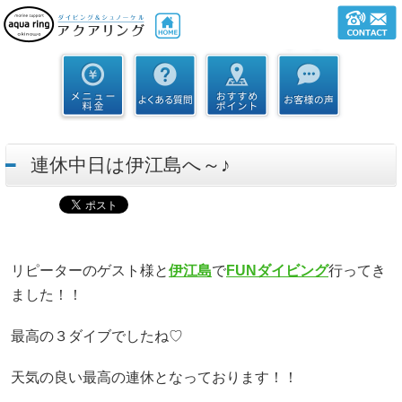
連休中日は伊江島へ～♪
リピーターのゲスト様と
伊江島
で
FUNダイビング
行ってき
ました！！
最高の３ダイブでしたね♡
天気の良い最高の連休となっております！！