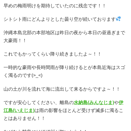
早めの梅雨明けを期待していたのに残念です！！
シトシト雨にどんよりとした曇り空が続いております
沖縄本島北部の本部地区は昨日の夜から本日の昼過ぎまで
大豪雨！！
これでもかってくらい降り続きましたよ～！！
一時的な豪雨や長時間雨が降り続けるとが本島近海はスゴ
く濁るのです(>_<)
山の土が川を流れて海に流出して来るからですよ～！！
ですが安心してください、離島の
水納島(みんなじま)
や
伊
江島(いえじま)
は雨の影響をほとんど受けず滅多に濁るこ
とはありません！！