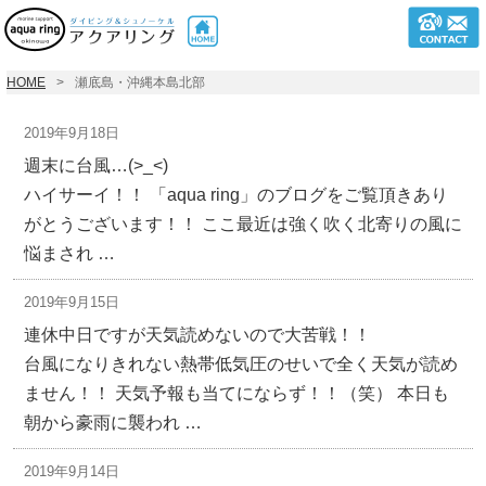
HOME
瀬底島・沖縄本島北部
2019年9月18日
週末に台風…(>_<)
ハイサーイ！！ 「aqua ring」のブログをご覧頂きあり
がとうございます！！ ここ最近は強く吹く北寄りの風に
悩まされ …
2019年9月15日
連休中日ですが天気読めないので大苦戦！！
台風になりきれない熱帯低気圧のせいで全く天気が読め
ません！！ 天気予報も当てにならず！！（笑） 本日も
朝から豪雨に襲われ …
2019年9月14日