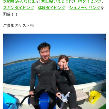
水納島(みんなじま)
と
伊江島(いえじま)
で
FUNダイビング
、
スキンダイビング
、
体験ダイビング
、
シュノーケリング
を
開催！！
ご参加のゲスト様！！