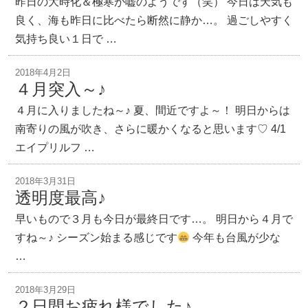
昨日の大時化＆極寒が嘘のようです（笑） 今日は天気も
良く、海も昨日に比べたら断然に静か…。 過ごしやすく
気持ち良い１日で …
2018年4月2日
４月突入～♪
４月に入りましたね～♪ 夏、間近ですよ～！ 明日からは
南寄りの風が吹き、さらに暖かくなると思います♡ 4/1
エイプリルフ …
2018年3月31日
透明度最高♪
早いもので３月も今日が最終日です…。 明日から４月で
すね～♪ シーズン始まる感じです
今年も台風が少な
…
2018年3月29日
２日間お疲れ様でした♪