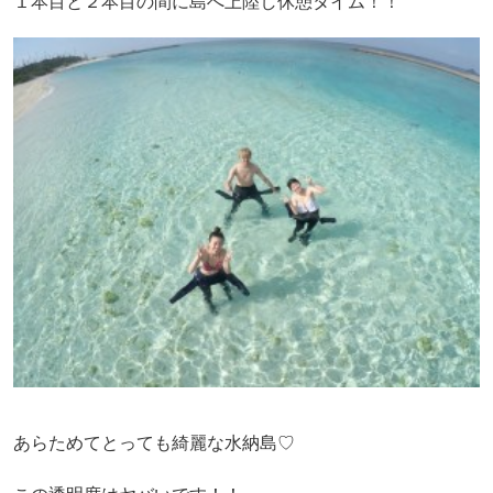
１本目と２本目の間に島へ上陸し休憩タイム！！
あらためてとっても綺麗な水納島♡