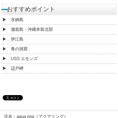
おすすめポイント
水納島
瀬底島・沖縄本島北部
伊江島
青の洞窟
USS エモンズ
辺戸岬
店名：aqua ring（アクアリング）