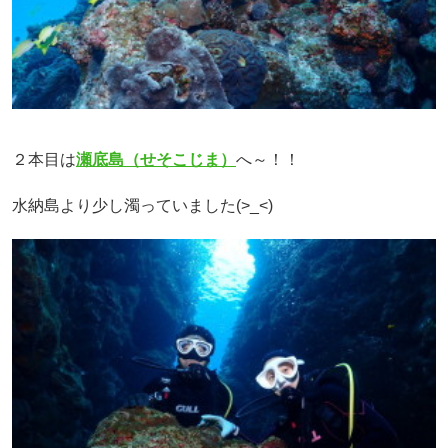
２本目は
瀬底島（せそこじま）
へ～！！
水納島より少し濁っていました(>_<)