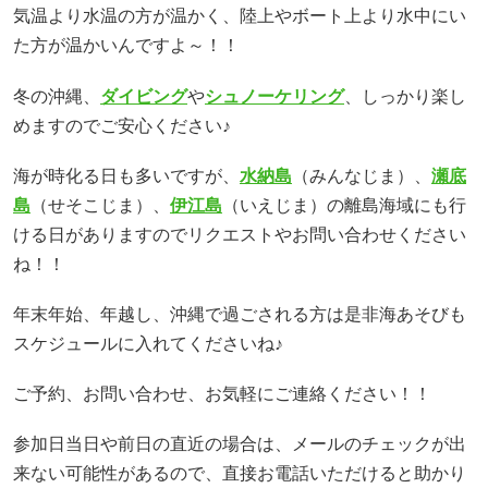
気温より水温の方が温かく、陸上やボート上より水中にい
た方が温かいんですよ～！！
冬の沖縄、
ダイビング
や
シュノーケリング
、しっかり楽し
めますのでご安心ください♪
海が時化る日も多いですが、
水納島
（みんなじま）、
瀬底
島
（せそこじま）、
伊江島
（いえじま）の離島海域にも行
ける日がありますのでリクエストやお問い合わせください
ね！！
年末年始、年越し、沖縄で過ごされる方は是非海あそびも
スケジュールに入れてくださいね♪
ご予約、お問い合わせ、お気軽にご連絡ください！！
参加日当日や前日の直近の場合は、メールのチェックが出
来ない可能性があるので、直接お電話いただけると助かり